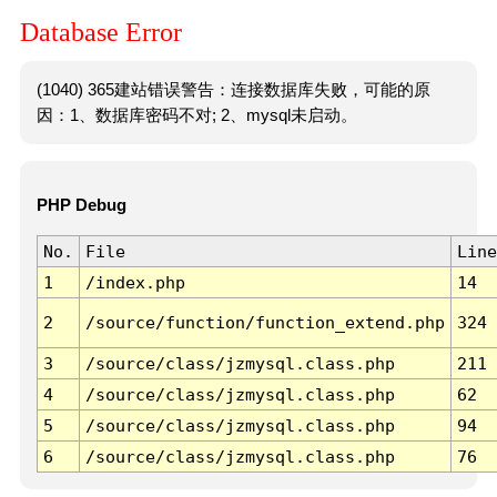
Database Error
(1040) 365建站错误警告：连接数据库失败，可能的原
因：1、数据库密码不对; 2、mysql未启动。
PHP Debug
No.
File
Line
1
/index.php
14
2
/source/function/function_extend.php
324
3
/source/class/jzmysql.class.php
211
4
/source/class/jzmysql.class.php
62
5
/source/class/jzmysql.class.php
94
6
/source/class/jzmysql.class.php
76