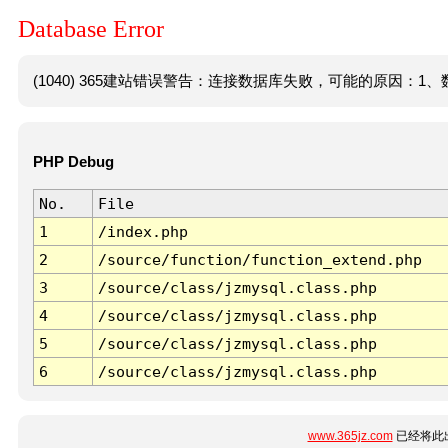
Database Error
(1040) 365建站错误警告：连接数据库失败，可能的原因：1、数
PHP Debug
No.
File
1
/index.php
2
/source/function/function_extend.php
3
/source/class/jzmysql.class.php
4
/source/class/jzmysql.class.php
5
/source/class/jzmysql.class.php
6
/source/class/jzmysql.class.php
www.365jz.com
已经将此