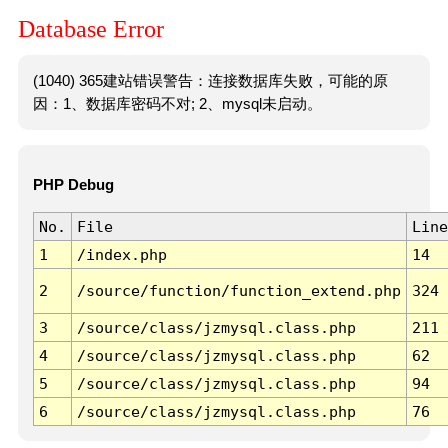
Database Error
(1040) 365建站错误警告：连接数据库失败，可能的原
因：1、数据库密码不对; 2、mysql未启动。
PHP Debug
No.
File
Line
1
/index.php
14
2
/source/function/function_extend.php
324
3
/source/class/jzmysql.class.php
211
4
/source/class/jzmysql.class.php
62
5
/source/class/jzmysql.class.php
94
6
/source/class/jzmysql.class.php
76