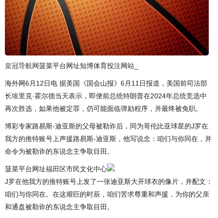
皇冠导航网
菠菜平台网址知博体育投注网站_
海外网6月12日电 据美国《国会山报》6月11日报道，美国前司法部
长埃里克·霍尔德当天表示，即便前总统特朗普在2024年总统竞选中
再次胜选，如果他被定罪，仍可能面临弹劾程序，并最终被免职。
博彩专家路易斯-迪亚斯的父母被勒诈后，同为哥伦比亚球星的J罗在
我方的推特账号上声援路易斯-迪亚斯，他写说念：咱们与你同在，并
命令为被勒诈的东说念主争取目田。
菠菜平台网址福田区市民文化中心
J罗在他我方的推特账号上发了一张迪亚斯大开球衣的像片，并配文：
咱们与你同在。在这艰巨的时辰，咱们苦求尊重和声援，为你的父亲
和通盘被勒诈的东说念主争取目田。