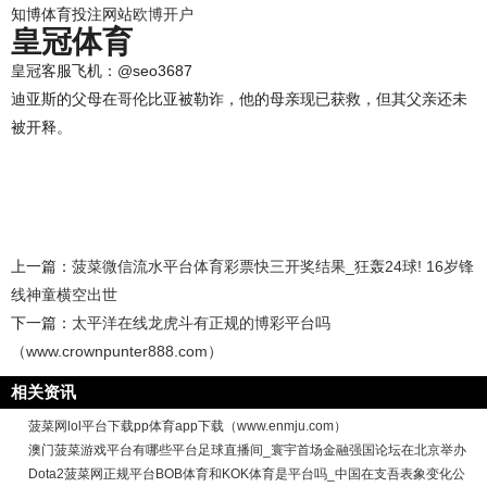
知博体育投注网站
欧博开户
皇冠体育
皇冠客服飞机：@seo3687
迪亚斯的父母在哥伦比亚被勒诈，他的母亲现已获救，但其父亲还未
被开释。
上一篇：
菠菜微信流水平台体育彩票快三开奖结果_狂轰24球! 16岁锋
线神童横空出世
下一篇：
太平洋在线龙虎斗有正规的博彩平台吗
（www.crownpunter888.com）
相关资讯
菠菜网lol平台下载pp体育app下载（www.enmju.com）
澳门菠菜游戏平台有哪些平台足球直播间_寰宇首场金融强国论坛在北京举办
Dota2菠菜网正规平台BOB体育和KOK体育是平台吗_中国在支吾表象变化公