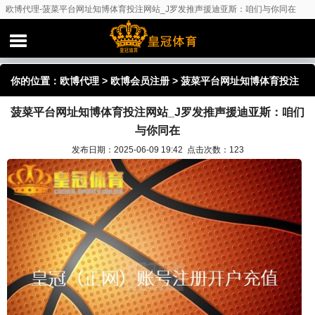
欧博代理-菠菜平台网址知博体育投注网站_J罗发推声援迪亚斯：咱们与你同在
你的位置：
欧博代理
>
欧博会员注册
> 菠菜平台网址知博体育投注
菠菜平台网址知博体育投注网站_J罗发推声援迪亚斯：咱们
网站_J罗发推声援迪亚斯：咱们与你同在
与你同在
发布日期：2025-06-09 19:42 点击次数：123