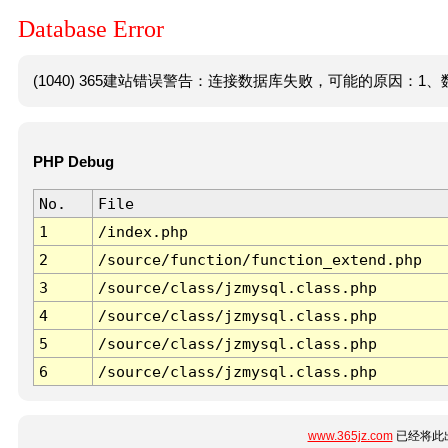
Database Error
(1040) 365建站错误警告：连接数据库失败，可能的原因：1、数
PHP Debug
No.
File
1
/index.php
2
/source/function/function_extend.php
3
/source/class/jzmysql.class.php
4
/source/class/jzmysql.class.php
5
/source/class/jzmysql.class.php
6
/source/class/jzmysql.class.php
www.365jz.com
已经将此