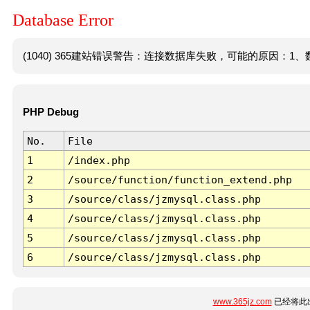
Database Error
(1040) 365建站错误警告：连接数据库失败，可能的原因：1、数
PHP Debug
No.
File
1
/index.php
2
/source/function/function_extend.php
3
/source/class/jzmysql.class.php
4
/source/class/jzmysql.class.php
5
/source/class/jzmysql.class.php
6
/source/class/jzmysql.class.php
www.365jz.com
已经将此