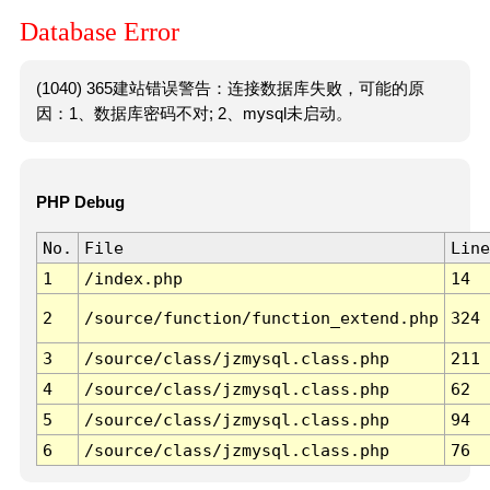
Database Error
(1040) 365建站错误警告：连接数据库失败，可能的原
因：1、数据库密码不对; 2、mysql未启动。
PHP Debug
No.
File
Line
1
/index.php
14
2
/source/function/function_extend.php
324
3
/source/class/jzmysql.class.php
211
4
/source/class/jzmysql.class.php
62
5
/source/class/jzmysql.class.php
94
6
/source/class/jzmysql.class.php
76