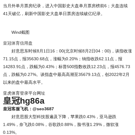
当月外单月票房纪录，进入中国影史大盘单月票房榜前6；大盘连续
41天破亿，刷新中国影史大盘单日票房连续破亿纪录。
Wind截图
皇冠体育信用盘
好意思东时候8月1日16：00(北京时候8月2日04：00)，谈指收涨
71.15点，报35630.68点，涨幅为0.20%；纳指收跌62.11点，报
14283.91点，跌幅为0.43%；标普500指数收跌12.23点，报4576.73
点，跌幅为0.27%。谈指盘中最高高潮至35679.13点，创2022年2月
以来的盘中最高水平。
亚虎体育登录平台网址
皇冠hg86a
皇冠客服飞机：@seo3687
好意思股大型科技股遍及下降，苹果跌0.43%，亚马逊跌
1.49%，奈飞跌0.08%，谷歌跌0.88%，脸书涨1.29%，微软涨
0.13%。