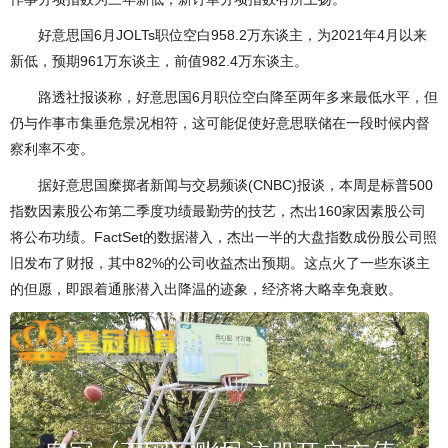
好意思国6月JOLTs职位空白958.2万东谈主，为2021年4月以来
新低，预期961万东谈主，前值982.4万东谈主。
路透社报谈称，好意思国6月职位空白降至两年多来最低水平，但
仍与作事市集垂危景况相符，这可能促使好意思联储在一段时候内督
察利率不变。
据好意思国糜掷者新闻与交易频谈(CNBC)报谈，本周是标普500
指数因素股公布第二季度功绩最勤劳的技艺，杰出160家因素股公司
将公布功绩。FactSet的数据潜入，杰出一半的大盘指数成份股公司照
旧发布了财报，其中82%的公司收益杰出预期。这点火了一些东谈主
的但愿，即跟着通胀潜入出降温的迹象，经济将大略幸免衰败。