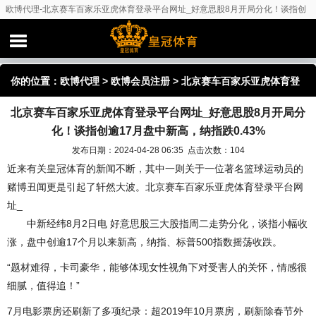
欧博代理-北京赛车百家乐亚虎体育登录平台网址_好意思股8月开局分化！谈指创
逾17月盘中新高，纳指跌0.43%
你的位置：
欧博代理
>
欧博会员注册
> 北京赛车百家乐亚虎体育登
北京赛车百家乐亚虎体育登录平台网址_好意思股8月开局分
录平台网址_好意思股8月开局分化！谈指创逾17月盘中新高，纳指
化！谈指创逾17月盘中新高，纳指跌0.43%
跌0.43%
发布日期：2024-04-28 06:35 点击次数：104
近来有关皇冠体育的新闻不断，其中一则关于一位著名篮球运动员的
赌博丑闻更是引起了轩然大波。北京赛车百家乐亚虎体育登录平台网
址_
中新经纬8月2日电 好意思股三大股指周二走势分化，谈指小幅收
涨，盘中创逾17个月以来新高，纳指、标普500指数摇荡收跌。
“题材难得，卡司豪华，能够体现女性视角下对受害人的关怀，情感很
细腻，值得追！”
7月电影票房还刷新了多项纪录：超2019年10月票房，刷新除春节外