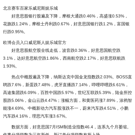
北京赛车百家乐威尼斯娱乐城
好意思股银行股遍及下降，摩根大通跌0.46%，高盛涨0.53%，
花旗跌1.24%，摩根士丹利跌0.67%，好意思国银行跌1.2%，富国银
行跌0.95%。
欧博会员入口
威尼斯人娱乐城官方
好意思股航空股全线走低，波音跌0.36%，好意思国航空跌
3.1%，达好意思航空跌1.86%，西南航空跌2.17%，好意思联航跌
1.93%。
热点中概股遍及下降，纳斯达克中国金龙指数跌2.03%。BOSS直
聘跌7.6%，新蛋跌7.48%，虎牙直播跌7.14%，哔哩哔哩跌6.61%，
高途集团跌6.09%，百胜中国跌5.97%，世纪互联跌5.39%，陆金所控
股跌5.06%，金山云跌4.47%；涨幅方面，和黄医药涨7.89%，涂鸦智
能涨4.69%。中概新动力汽车股涨跌不一，蔚来汽车跌4.51%，小鹏
汽车跌4.16%，理思汽车涨3.67%。
数据方面，好意思国7月ISM制造业指数46.4，连系九个月萎缩。
作事分项指数为三年新低，新订单分项指数有所上扬。