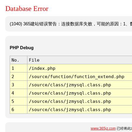
Database Error
(1040) 365建站错误警告：连接数据库失败，可能的原因：1、数
PHP Debug
No.
File
1
/index.php
2
/source/function/function_extend.php
3
/source/class/jzmysql.class.php
4
/source/class/jzmysql.class.php
5
/source/class/jzmysql.class.php
6
/source/class/jzmysql.class.php
www.365jz.com
已经将此