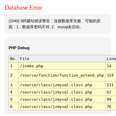
Database Error
(1040) 365建站错误警告：连接数据库失败，可能的原
因：1、数据库密码不对; 2、mysql未启动。
PHP Debug
No.
File
Line
1
/index.php
14
2
/source/function/function_extend.php
324
3
/source/class/jzmysql.class.php
211
4
/source/class/jzmysql.class.php
62
5
/source/class/jzmysql.class.php
94
6
/source/class/jzmysql.class.php
76