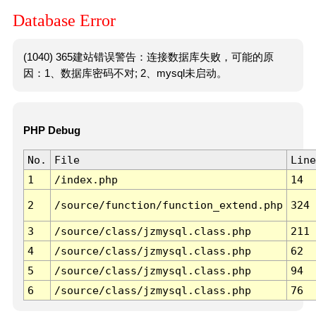
Database Error
(1040) 365建站错误警告：连接数据库失败，可能的原
因：1、数据库密码不对; 2、mysql未启动。
PHP Debug
No.
File
Line
1
/index.php
14
2
/source/function/function_extend.php
324
3
/source/class/jzmysql.class.php
211
4
/source/class/jzmysql.class.php
62
5
/source/class/jzmysql.class.php
94
6
/source/class/jzmysql.class.php
76