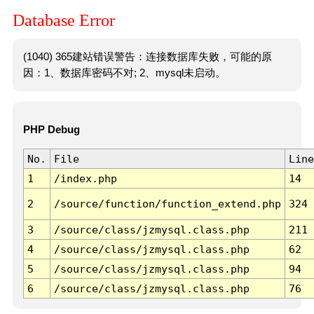
Database Error
(1040) 365建站错误警告：连接数据库失败，可能的原
因：1、数据库密码不对; 2、mysql未启动。
PHP Debug
No.
File
Line
1
/index.php
14
2
/source/function/function_extend.php
324
3
/source/class/jzmysql.class.php
211
4
/source/class/jzmysql.class.php
62
5
/source/class/jzmysql.class.php
94
6
/source/class/jzmysql.class.php
76