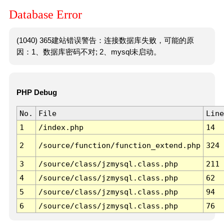
Database Error
(1040) 365建站错误警告：连接数据库失败，可能的原
因：1、数据库密码不对; 2、mysql未启动。
PHP Debug
No.
File
Line
1
/index.php
14
2
/source/function/function_extend.php
324
3
/source/class/jzmysql.class.php
211
4
/source/class/jzmysql.class.php
62
5
/source/class/jzmysql.class.php
94
6
/source/class/jzmysql.class.php
76