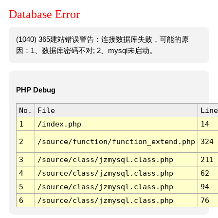
Database Error
(1040) 365建站错误警告：连接数据库失败，可能的原
因：1、数据库密码不对; 2、mysql未启动。
PHP Debug
No.
File
Line
1
/index.php
14
2
/source/function/function_extend.php
324
3
/source/class/jzmysql.class.php
211
4
/source/class/jzmysql.class.php
62
5
/source/class/jzmysql.class.php
94
6
/source/class/jzmysql.class.php
76