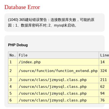
Database Error
(1040) 365建站错误警告：连接数据库失败，可能的原
因：1、数据库密码不对; 2、mysql未启动。
PHP Debug
No.
File
Line
1
/index.php
14
2
/source/function/function_extend.php
324
3
/source/class/jzmysql.class.php
211
4
/source/class/jzmysql.class.php
62
5
/source/class/jzmysql.class.php
94
6
/source/class/jzmysql.class.php
76