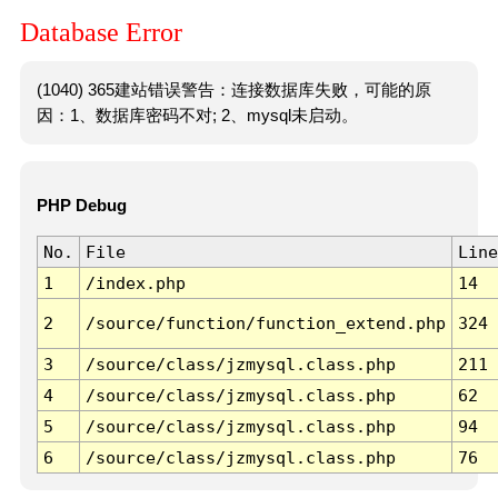
Database Error
(1040) 365建站错误警告：连接数据库失败，可能的原
因：1、数据库密码不对; 2、mysql未启动。
PHP Debug
No.
File
Line
1
/index.php
14
2
/source/function/function_extend.php
324
3
/source/class/jzmysql.class.php
211
4
/source/class/jzmysql.class.php
62
5
/source/class/jzmysql.class.php
94
6
/source/class/jzmysql.class.php
76