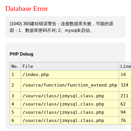
Database Error
(1040) 365建站错误警告：连接数据库失败，可能的原
因：1、数据库密码不对; 2、mysql未启动。
PHP Debug
No.
File
Line
1
/index.php
14
2
/source/function/function_extend.php
324
3
/source/class/jzmysql.class.php
211
4
/source/class/jzmysql.class.php
62
5
/source/class/jzmysql.class.php
94
6
/source/class/jzmysql.class.php
76