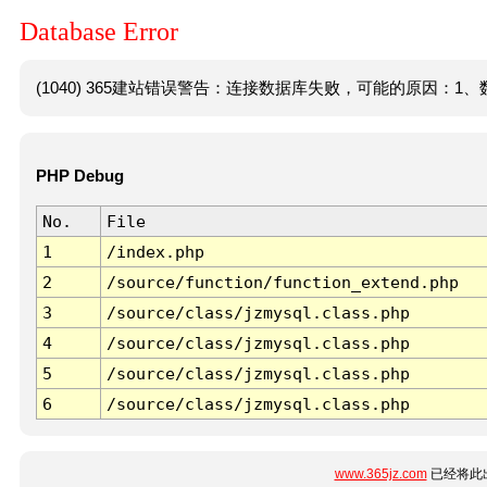
Database Error
(1040) 365建站错误警告：连接数据库失败，可能的原因：1、数
PHP Debug
No.
File
1
/index.php
2
/source/function/function_extend.php
3
/source/class/jzmysql.class.php
4
/source/class/jzmysql.class.php
5
/source/class/jzmysql.class.php
6
/source/class/jzmysql.class.php
www.365jz.com
已经将此