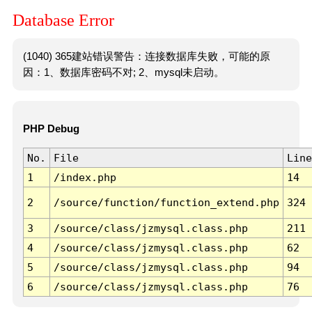
Database Error
(1040) 365建站错误警告：连接数据库失败，可能的原
因：1、数据库密码不对; 2、mysql未启动。
PHP Debug
No.
File
Line
1
/index.php
14
2
/source/function/function_extend.php
324
3
/source/class/jzmysql.class.php
211
4
/source/class/jzmysql.class.php
62
5
/source/class/jzmysql.class.php
94
6
/source/class/jzmysql.class.php
76