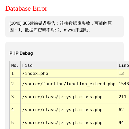
Database Error
(1040) 365建站错误警告：连接数据库失败，可能的原
因：1、数据库密码不对; 2、mysql未启动。
PHP Debug
No.
File
Line
1
/index.php
13
2
/source/function/function_extend.php
1548
3
/source/class/jzmysql.class.php
211
4
/source/class/jzmysql.class.php
62
5
/source/class/jzmysql.class.php
94