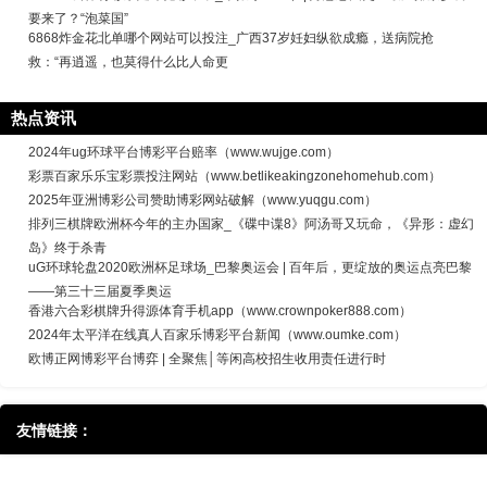
要来了？“泡菜国”
6868炸金花北单哪个网站可以投注_广西37岁妊妇纵欲成瘾，送病院抢
救：“再逍遥，也莫得什么比人命更
热点资讯
2024年ug环球平台博彩平台赔率（www.wujge.com）
彩票百家乐乐宝彩票投注网站（www.betlikeakingzonehomehub.com）
2025年亚洲博彩公司赞助博彩网站破解（www.yuqgu.com）
排列三棋牌欧洲杯今年的主办国家_《碟中谍8》阿汤哥又玩命，《异形：虚幻
岛》终于杀青
uG环球轮盘2020欧洲杯足球场_巴黎奥运会 | 百年后，更绽放的奥运点亮巴黎
——第三十三届夏季奥运
香港六合彩棋牌升得源体育手机app（www.crownpoker888.com）
2024年太平洋在线真人百家乐博彩平台新闻（www.oumke.com）
欧博正网博彩平台博弈 | 全聚焦│等闲高校招生收用责任进行时
友情链接：