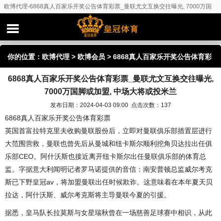
欧博代理-6868真人百家乐开奖公告体育彩票_曼联尤文互换交往曝光, 7000万国
脚或加盟, 中场大将或投米兰
你的位置：
欧博代理
>
欧博会员
> 6868真人百家乐开奖公告体育彩
6868真人百家乐开奖公告体育彩票_曼联尤文互换交往曝光,
票_曼联尤文互换交往曝光, 7000万国脚或加盟, 中场大将或投米兰
7000万国脚或加盟, 中场大将或投米兰
发布日期：2024-04-03 09:00 点击次数：137
6868真人百家乐开奖公告体育彩票
英国首富拉特克里夫收购曼联股份后，立即对曼联俱乐部措置层进行
大范围营救，曼联也曾先后从曼城和纽卡斯尔顺利挖角贝达拉出任俱
乐部CEO。阿什沃斯也接近离开纽卡斯尔出任曼联俱乐部的体育总
监。字据意大利闻明记者罗马诺提供的音信：南安普顿总监威尔考克
斯已下野皇冠av，将加盟曼联出任时候欺诈。这意味着在本年夏天贝
拉达，阿什沃斯、威尔考克斯将主导曼联今夏的引援。
据悉，皇马队长拉莫斯与女星瑞秋曾在一场慈善足球赛中相识，从此