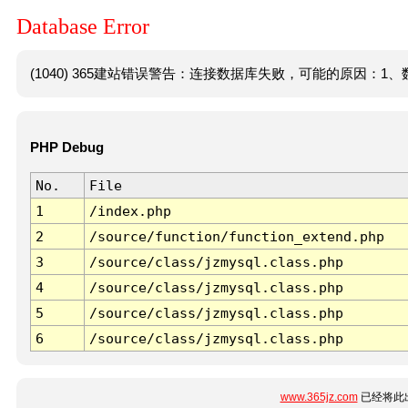
Database Error
(1040) 365建站错误警告：连接数据库失败，可能的原因：1、数
PHP Debug
No.
File
1
/index.php
2
/source/function/function_extend.php
3
/source/class/jzmysql.class.php
4
/source/class/jzmysql.class.php
5
/source/class/jzmysql.class.php
6
/source/class/jzmysql.class.php
www.365jz.com
已经将此