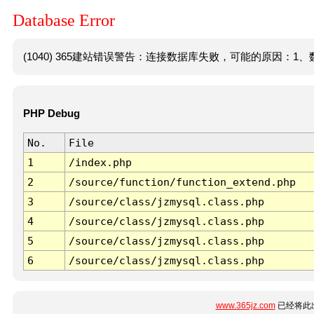
Database Error
(1040) 365建站错误警告：连接数据库失败，可能的原因：1、数
PHP Debug
No.
File
1
/index.php
2
/source/function/function_extend.php
3
/source/class/jzmysql.class.php
4
/source/class/jzmysql.class.php
5
/source/class/jzmysql.class.php
6
/source/class/jzmysql.class.php
www.365jz.com
已经将此