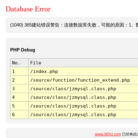
Database Error
(1040) 365建站错误警告：连接数据库失败，可能的原因：1、数
PHP Debug
No.
File
1
/index.php
2
/source/function/function_extend.php
3
/source/class/jzmysql.class.php
4
/source/class/jzmysql.class.php
5
/source/class/jzmysql.class.php
6
/source/class/jzmysql.class.php
www.365jz.com
已经将此